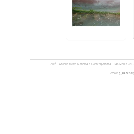
Arkè - Galleria d'Arte Moderna e Contemporanea -
San Marco 3211 
email:
g_rizzetto