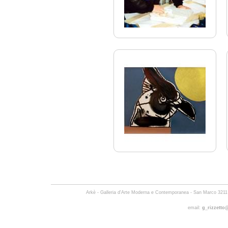
Arkè - Galleria d'Arte Moderna e Contemporanea -
San Marco 3211 
email:
g_rizzetto