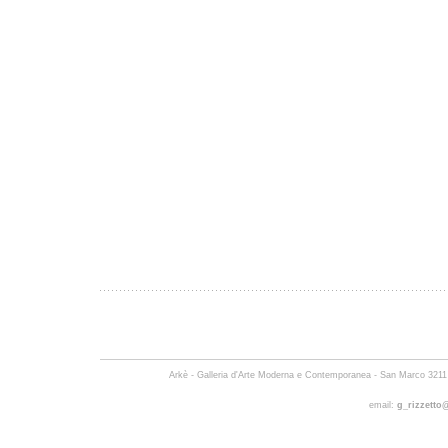
Arkè - Galleria d'Arte Moderna e Contemporanea -
San Marco 3211 
email:
g_rizzetto