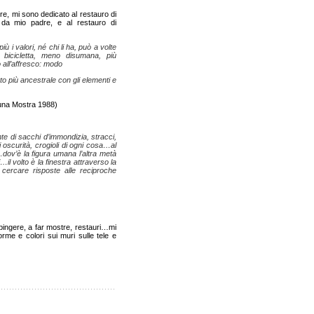
re, mi sono dedicato al restauro di
a da mio padre, e al restauro di
 i valori, né chi li ha, può a volte
a bicicletta, meno disumana, più
 all’affresco: modo
to più ancestrale con gli elementi e
 una Mostra 1988)
ante di sacchi d’immondizia, stracci,
i oscurità, crogioli di ogni cosa…al
ov’è la figura umana l’altra metà
il volto è la finestra attraverso la
 cercare risposte alle reciproche
ipingere, a far mostre, restauri…mi
orme e colori sui muri sulle tele e