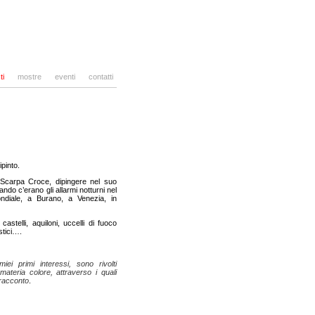
ti
mostre
eventi
contatti
pinto.
i Scarpa Croce, dipingere nel suo
ndo c’erano gli allarmi notturni nel
ndiale, a Burano, a Venezia, in
 castelli, aquiloni, uccelli di fuoco
stici….
 miei primi interessi, sono rivolti
 materia colore, attraverso i quali
 racconto
.