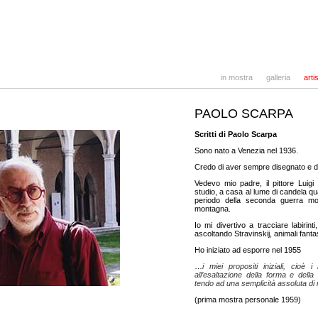
in mostra
galleria
artis
PAOLO SCARPA
Scritti di Paolo Scarpa
Sono nato a Venezia nel 1936.
Credo di aver sempre disegnato e di
Vedevo mio padre, il pittore Luig
studio, a casa al lume di candela qua
periodo della seconda guerra mo
montagna.
Io mi divertivo a tracciare labirinti,
ascoltando Stravinskij, animali fanta
Ho iniziato ad esporre nel 1955
…
i miei propositi iniziali, cioè i
all’esaltazione della forma e della
tendo ad una semplicità assoluta di
(prima mostra personale 1959)