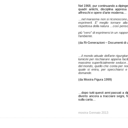
Nel 1968, pur continuando a dipinge
quadri antichi, disciplina appres
affreschi e opere d’arte moderna…
…
nel marasma non si riconoscono più
esprimerli. E’ meglio tornare all
rispettosa della natura …così penso
più “vero” di esprimersi in un rappor
l’ambiente.
(da Ri-Generazioni – Documenti di
…
il mondo attuale dell’arte rigurgit
lumicini per rischiarare appena facil
massimo superficialmente seduce…d
del mondo, quello che conta per noi…
quale si entra, per specchiarsi e
domande.
(da Mostra Figura 1999)
…dopo tutti questi anni passati a d
diverto ancora a tracciare segni, f
sulla carta…
mostra Gennaio 2013