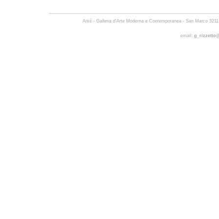
Arkè - Galleria d'Arte Moderna e Contemporanea -
San Marco 3211 
email:
g_rizzetto