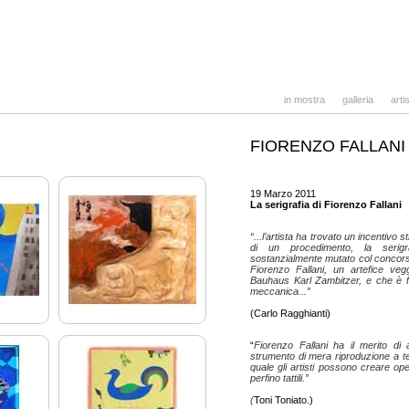
in mostra
galleria
artis
FIORENZO FALLANI
19 Marzo 2011
La serigrafia di Fiorenzo Fallani
“...l’artista ha trovato un incentivo s
di un procedimento, la serig
sostanzialmente mutato col concors
Fiorenzo Fallani, un artefice ve
Bauhaus Karl Zambitzer, e che è fu
meccanica...”
(Carlo Ragghianti)
“
Fiorenzo Fallani ha il merito di 
strumento di mera riproduzione a te
quale gli artisti possono creare oper
perfino tattili.”
(
Toni Toniato.)