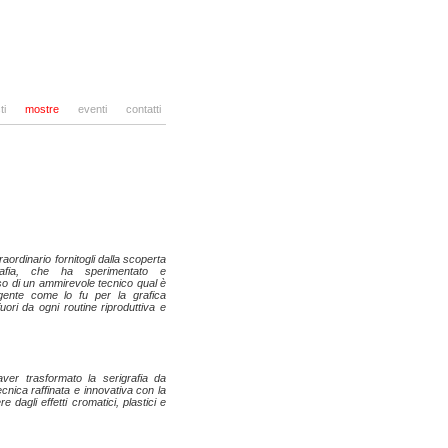
ti
mostre
eventi
contatti
traordinario fornitogli dalla scoperta
rafia, che ha sperimentato e
o di un ammirevole tecnico qual è
ggente come lo fu per la grafica
ori da ogni routine riproduttiva e
aver trasformato la serigrafia da
cnica raffinata e innovativa con la
e dagli effetti cromatici, plastici e