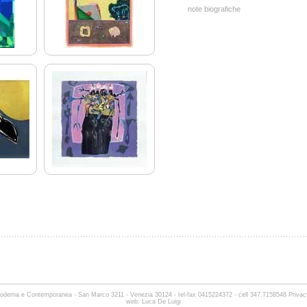
note biografiche
 Moderna e Contemporanea -
San Marco 3211 - Venezia 30124
- tel-fax 0415224372 - cell 347.7158548
Privac
web:
Luca De Luigi